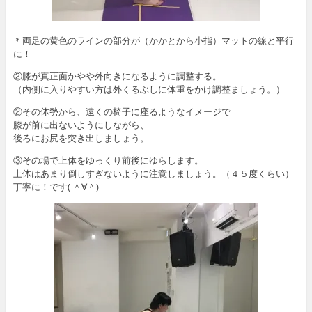
＊両足の黄色のラインの部分が（かかとから小指）マットの線と平行
に！
②膝が真正面かやや外向きになるように調整する。
（内側に入りやすい方は外くるぶしに体重をかけ調整ましょう。）
②その体勢から、遠くの椅子に座るようなイメージで
膝が前に出ないようにしながら、
後ろにお尻を突き出しましょう。
③その場で上体をゆっくり前後にゆらします。
上体はあまり倒しすぎないように注意しましょう。（４５度くらい）
丁寧に！です( ＾∀＾)