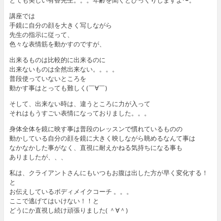
とても美しい有香先生。。。年齢を聞くとびっくりしますよ〜。
講座では
手鏡に自分の顔を大きく写しながら
先生の指示に従って、
色々な表情筋を動かすのですが、
出来るものは比較的に出来るのに
出来ないものは全然出来ない。。。。
普段使っていないところを
動かす事はとっても難しく(￣∀￣)
そして、出来ない時は、違うところに力が入って
それはもうすごい表情になっておりました。。。
身体全体を鏡に映す事は普段のレッスンで慣れているものの
動かしている自分の顔を鏡に大きく映しながら眺めるなんて事は
なかなかした事がなく、直視に耐えかねる気持ちになる事も
ありましたが、、、
私は、クライアントさんにもいつもお腹は出した方が早く変化する！
と
お伝えしているボディメイクコーチ 。。。
ここで逃げてはいけない！！と
どうにか直視し続け頑張りました( ＾∀＾)