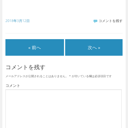
r
る
+
で
に
で
共
は
共
有
ク
有
(
リ
(
新
ッ
新
2018年3月12日
コメントを残す
し
ク
し
い
し
い
ウ
て
ウ
ィ
く
ィ
ン
だ
ン
ド
さ
ド
ウ
い
ウ
で
(
で
« 前へ
次へ »
開
新
開
き
し
き
ま
い
ま
す
ウ
す
)
ィ
)
コメントを残す
ン
ド
ウ
で
メールアドレスが公開されることはありません。
*
が付いている欄は必須項目です
開
き
コメント
ま
す
)