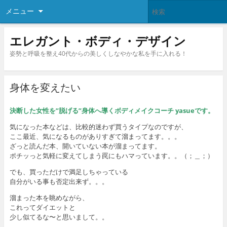
メニュー
エレガント・ボディ・デザイン
姿勢と呼吸を整え40代からの美しくしなやかな私を手に入れる！
身体を変えたい
決断した女性を
”
脱げる
”
身体へ導くボディメイクコーチ
yasue
です。
気になった本などは、比較的迷わず買うタイプなのですが、
ここ最近、気になるものがありすぎて溜まってます。。。
ざっと読んだ本、開いていない本が溜まってます。
ポチッっと気軽に変えてしまう罠にもハマっています。。（；＿；）
でも、買っただけで満足しちゃっている
自分がいる事も否定出来ず。。。
溜まった本を眺めながら、
これってダイエットと
少し似てるな〜と思いまして。。