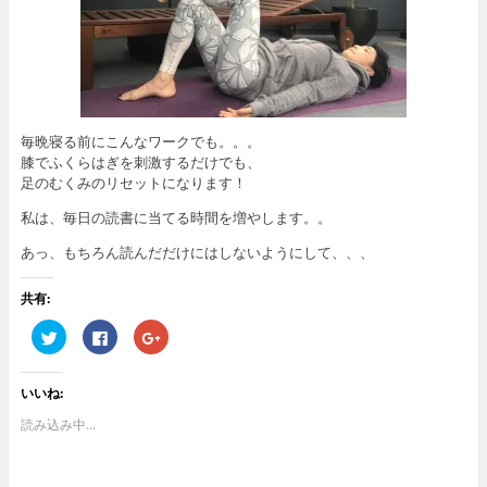
毎晩寝る前にこんなワークでも。。。
膝でふくらはぎを刺激するだけでも、
足のむくみのリセットになります！
私は、毎日の読書に当てる時間を増やします。。
あっ、もちろん読んだだけにはしないようにして、、、
共有:
ク
F
ク
リ
a
リ
ッ
c
ッ
ク
e
ク
し
b
し
いいね:
て
o
て
T
o
G
w
k
o
読み込み中...
i
で
o
t
共
g
t
有
l
e
す
e