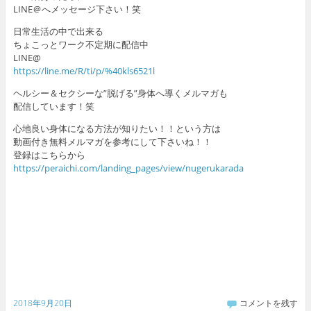
LINE＠へメッセージ下さい！笑
日常生活の中で出来る
ちょこっとワーク不定期に配信中
LINE@
https://line.me/R/ti/p/%40kls6521l
ヘルシー＆セクシーな”脱げる”身体へ導くメルマガも
配信しています！笑
心地良い身体になる方法が知りたい！！という方は
動画付き無料メルマガを参考にして下さいね！！
登録はこちらから
https://peraichi.com/landing_pages/view/nugerukarada
2018年9月20日
コメントを残す