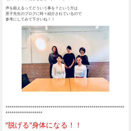
声を鍛えるってどういう事を？という方は
景子先生のブログに時々紹介されているので
参考にしてみて下さいね！！
**********************************************************
******************
”脱げる”身体になる！！