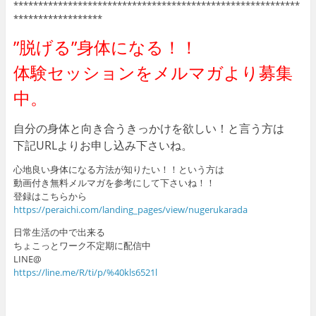
**********************************************************
******************
”脱げる”身体になる！！
体験セッションをメルマガより募集
中。
自分の身体と向き合うきっかけを欲しい！と言う方は
下記URLよりお申し込み下さいね。
心地良い身体になる方法が知りたい！！という方は
動画付き無料メルマガを参考にして下さいね！！
登録はこちらから
https://peraichi.com/landing_pages/view/nugerukarada
日常生活の中で出来る
ちょこっとワーク不定期に配信中
LINE@
https://line.me/R/ti/p/%40kls6521l