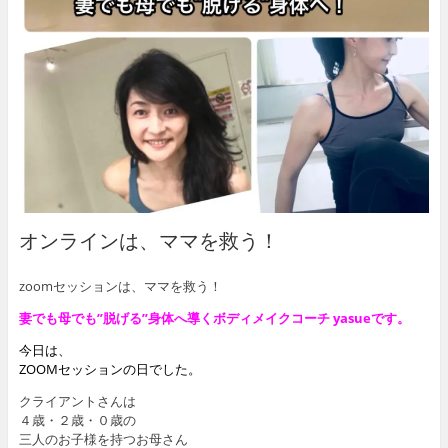
オンラインは、ママを救う！
zoomセッションは、ママを救う！
妻でも母でも”脱げる”身体へ導くボディメイクコーチ yasueです。
今日は、
ZOOMセッションの日でした。
クライアントさんは
４歳・２歳・０歳の
三人のお子様を持つお母さん