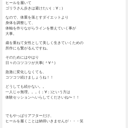
ヒールを履いて
ゴリラさん歩きは避けたい( ；∀；)
なので、体重を落とすダイエットより
身体を調整して、
体軸を作りながらラインを整えていく事が
大事。
歳を重ねて女性として美しく生きていくための
所作にも繋がるんですね。
そのためにはやはり
日々のコツコツが大事( ＾∀＾)
急激に変化しなくても、
コツコツ続けましょうね！！
どうしても続かない。。
一人じゃ無理。。。( ；∀；)という方は
体験セッションへいらしてくださいね〜！！
でもやっぱりアフターだけ、
ヒールを履くことは納得いきませんが・・・笑