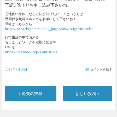
下記URLよりお申し込み下さいね。
心地良い身体になる方法が知りたい！！という方は
動画付き無料メルマガを参考にして下さいね！！
登録はこちらから
https://peraichi.com/landing_pages/view/nugerukarada
日常生活の中で出来る
ちょこっとワーク不定期に配信中
LINE@
https://line.me/R/ti/p/%40kls6521l
2018年9月15日
コメントを残す
«
過去の投稿
新しい投稿
»