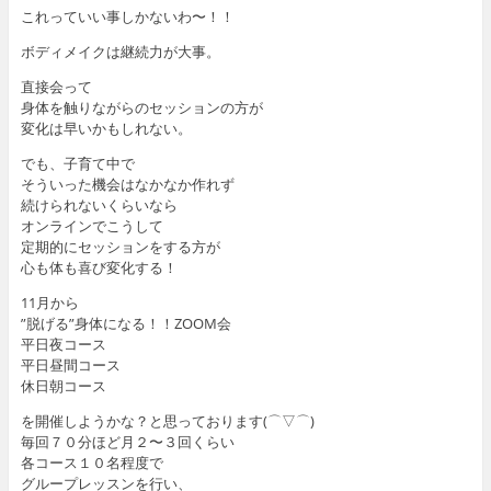
これっていい事しかないわ〜！！
ボディメイクは継続力が大事。
直接会って
身体を触りながらのセッションの方が
変化は早いかもしれない。
でも、子育て中で
そういった機会はなかなか作れず
続けられないくらいなら
オンラインでこうして
定期的にセッションをする方が
心も体も喜び変化する！
11月から
”脱げる”身体になる！！ZOOM会
平日夜コース
平日昼間コース
休日朝コース
を開催しようかな？と思っております(⌒▽⌒)
毎回７０分ほど月２〜３回くらい
各コース１０名程度で
グループレッスンを行い、