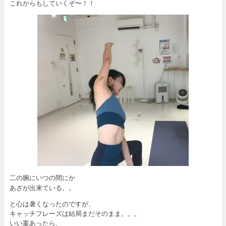
これからもしていくぞ〜！！
二の腕にいつの間にか
あざが出来ている。。
と心は暑くなったのですが、
キャッチフレーズは結局まだそのまま。。。
いい案あったら、