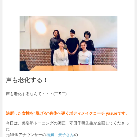
声も老化する！
声も老化するなんて・・・(￣∇￣)
決断した女性を”脱げる”身体へ導くボディメイクコーチ yasueです。
今日は、美姿勢トーニングの師匠 守田千明先生が企画してくださっ
た
元NHKアナウンサーの
福満 景子さん
の