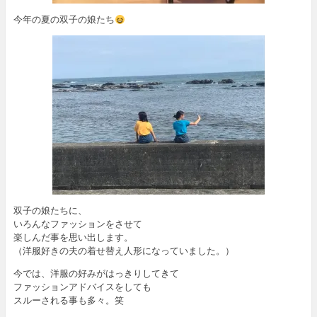
今年の夏の双子の娘たち
双子の娘たちに、
いろんなファッションをさせて
楽しんだ事を思い出します。
（洋服好きの夫の着せ替え人形になっていました。）
今では、洋服の好みがはっきりしてきて
ファッションアドバイスをしても
スルーされる事も多々。笑