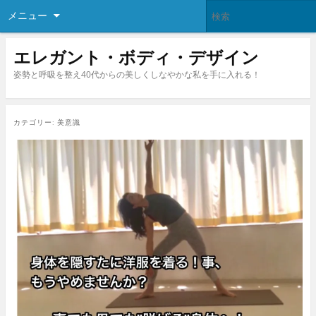
メニュー
エレガント・ボディ・デザイン
姿勢と呼吸を整え40代からの美しくしなやかな私を手に入れる！
カテゴリー:
美意識