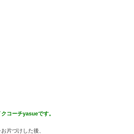
イクコーチ
yasue
です。
をお片づけした後、