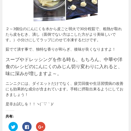
２～3個位のにんにくを水から皮ごと弱火で30分程茹で、粗熱が取れ
たら皮をむき、潰し（面倒でない方はこした方がより美味しいで
す。）小分けにしてラップにのせて冷凍するだけです。
茹でて潰す事で、独特な香りが和らぎ、後味が良くなりますよ！
スープやドレッシングを作る時も、もちろん、中華や洋
食
のレシピのにんにくのみじん切り変わりに入れると、
味に深みが増しますよ～。
ニンニクには、ダイエットだけでなく、疲労回復や生活習慣病の改善
にも効果的な成分が含まれています。手軽に摂取出来るようにしてお
きましょう！
是非お試しを！！ヽ(´▽｀)/
共有:
ク
F
ク
リ
a
リ